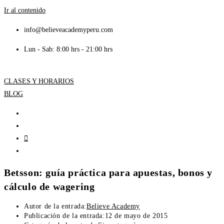
Ir al contenido
info@believeacademyperu.com
Lun - Sab: 8:00 hrs - 21:00 hrs
CLASES Y HORARIOS
BLOG
Betsson: guía práctica para apuestas, bonos y
cálculo de wagering
Autor de la entrada:
Believe Academy
Publicación de la entrada:
12 de mayo de 2015