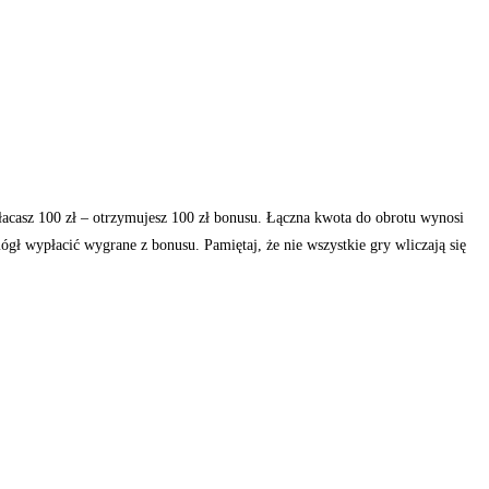
casz 100 zł – otrzymujesz 100 zł bonusu. Łączna kwota do obrotu wynosi
ógł wypłacić wygrane z bonusu. Pamiętaj, że nie wszystkie gry wliczają się