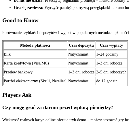
Bonus nie działa:
Przeczytaj regulamin promocji – niektóre bonusy 
Gra się zawiesza:
Wyczyść pamięć podręczną przeglądarki lub uruchom 
Good to Know
Porównanie szybkości depozytów i wypłat w popularnych metodach płatności
Metoda płatności
Czas depozytu
Czas wypłaty
Blik
Natychmiast
1–24 godziny
Karta kredytowa (Visa/MC)
Natychmiast
1–3 dni robocze
Przelew bankowy
1–3 dni robocze
2–5 dni roboczych
Portfel elektroniczny (Skrill, Neteller)
Natychmiast
do 12 godzin
Players Ask
Czy mogę grać za darmo przed wpłatą pieniędzy?
Większość realnych kasyn online oferuje tryb demo – możesz testować gry be