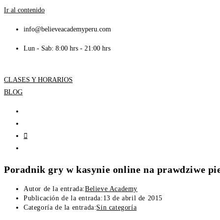
Ir al contenido
info@believeacademyperu.com
Lun - Sab: 8:00 hrs - 21:00 hrs
CLASES Y HORARIOS
BLOG
Poradnik gry w kasynie online na prawdziwe pi
Autor de la entrada:
Believe Academy
Publicación de la entrada:
13 de abril de 2015
Categoría de la entrada:
Sin categoría