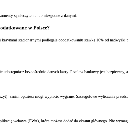
kumenty są nieczytelne lub niezgodne z danymi.
podatkowane w Polsce?
 kasynami stacjonarnymi podlegają opodatkowaniu stawką 10% od nadwyżki pon
ie udostępniasz bezpośrednio danych karty. Przelew bankowy jest bezpieczny, a
epozyt), zanim będziesz mógł wypłacić wygrane. Szczegółowe wyliczenia przed
 aplikację webową (PWA), którą możesz dodać do ekranu głównego. Nie wymaga