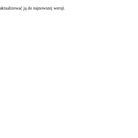
ktualizować ją do najnowszej wersji.