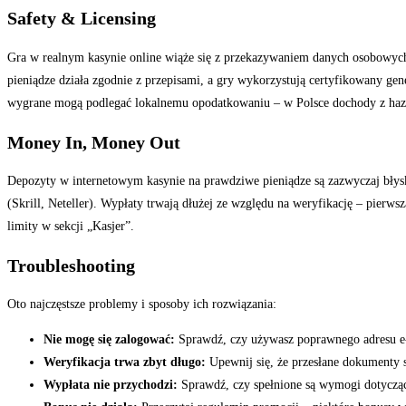
Safety & Licensing
Gra w realnym kasynie online wiąże się z przekazywaniem danych osobowych 
pieniądze działa zgodnie z przepisami, a gry wykorzystują certyfikowany g
wygrane mogą podlegać lokalnemu opodatkowaniu – w Polsce dochody z haza
Money In, Money Out
Depozyty w internetowym kasynie na prawdziwe pieniądze są zazwyczaj błyska
(Skrill, Neteller). Wypłaty trwają dłużej ze względu na weryfikację – pier
limity w sekcji „Kasjer”.
Troubleshooting
Oto najczęstsze problemy i sposoby ich rozwiązania:
Nie mogę się zalogować:
Sprawdź, czy używasz poprawnego adresu e-mai
Weryfikacja trwa zbyt długo:
Upewnij się, że przesłane dokumenty s
Wypłata nie przychodzi:
Sprawdź, czy spełnione są wymogi dotyczące 