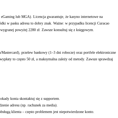
ao eGaming lub MGA). Licencja gwarantuje, że kasyno internetowe na
ódki w pasku adresu to dobry znak. Ważne: w przypadku licencji Curacao
ygranej powyżej 2280 zł. Zawsze konsultuj się z księgowym.
/Mastercard), przelew bankowy (1–3 dni robocze) oraz portfele elektroniczne
 wypłaty to często 50 zł, a maksymalna zależy od metody. Zawsze sprawdzaj
lokady konta skontaktuj się z supportem.
zenie adresu (np. rachunek za media).
obsługą klienta – często problemem jest niepotwierdzone konto.