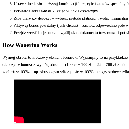
Ustaw silne hasło – używaj kombinacji liter, cyfr i znaków specjalnych
Potwierdź adres e-mail klikając w link aktywacyjny.
Złóż pierwszy depozyt – wybierz metodę płatności i wpłać minimalną 
Aktywuj bonus powitalny (jeśli chcesz) – zaznacz odpowiednie pole w
Przejdź weryfikację konta – wyślij skan dokumentu tożsamości i potwi
How Wagering Works
Wymóg obrotu to kluczowy element bonusów. Wyjaśnijmy to na przykładzie.
(depozyt + bonus) × wymóg obrotu = (100 zł + 100 zł) × 35 = 200 zł × 35 = 7
w obrót w 100% – np. sloty często wliczają się w 100%, ale gry stołowe ty