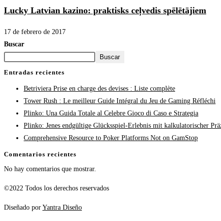
Lucky Latvian kazino: praktisks ceļvedis spēlētājiem
17 de febrero de 2017
Buscar
Buscar
Entradas recientes
Betriviera Prise en charge des devises : Liste complète
Tower Rush : Le meilleur Guide Intégral du Jeu de Gaming Réfléchi
Plinko: Una Guida Totale al Celebre Gioco di Caso e Strategia
Plinko: Jenes endgültige Glücksspiel-Erlebnis mit kalkulatorischer Prä
Comprehensive Resource to Poker Platforms Not on GamStop
Comentarios recientes
No hay comentarios que mostrar.
©2022 Todos los derechos reservados
Diseñado por
Yantra Diseño