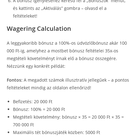
A bónusz igényléséhez keresd fel a „Bónuszok” menüt,
és kattints az „Aktiválás” gombra – olvasd el a
feltételeket!
Wagering Calculation
A leggyakoribb bónusz a 100%-os üdvözlőbónusz akár 100
000 Ft-ig, amelyhez a mostbet bónusz feltételei 35x-os
megtételi követelményt írnak elő a bónusz összegére.
Nézzünk egy konkrét példát:
Fontos:
A megadott számok illusztratív jellegűek – a pontos
feltételeket mindig az oldalon ellenőrizd!
Befizetés: 20 000 Ft
Bónusz: 100% = 20 000 Ft
Megtételi követelmény: bónusz × 35 = 20 000 Ft × 35 =
700 000 Ft
Maximális tét bónuszjáték közben: 5000 Ft