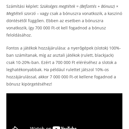
Számítási képlet:
Szükséges megtétek = (Befizetés + Bónusz) ×
Megtételi szorzó
– vagy csak a bónuszra vonatkozik, a kaszinó
döntésétől függően. Ebben az esetben a bónuszra
vonatkozik, így 700 000 Ft-ot kell fogadnod a bónusz
feloldásához.
Fontos a játékok hozzájárulása: a nyerőgépek (slotok) 100%-
ban számítanak, míg az asztali játékok (rulett, blackjack)
csak 10-20%-ban. Ezért a 700 000 Ft eléréséhez a slotok a
leghatékonyabbak. Ha például rulettet játszol 10%-os
hozzájárulással, akkor 7 000 000 Ft-ot kellene fogadnod a
bónusz kipörgetéséhez!