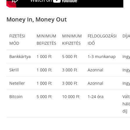
Money In, Money Out
FIZETÉSI
MINIMUM
MINIMUM
FELDOLGOZÁSI
DÍJ
MÓD
BEFIZETÉS
KIFIZETÉS
IDŐ
Bankkártya
1 000 Ft
5 000 Ft
1-3 munkanap
Ing
Skrill
1 000 Ft
3 000 Ft
Azonnal
Ing
Neteller
1 000 Ft
3 000 Ft
Azonnal
Ing
Bitcoin
5 000 Ft
10 000 Ft
1-24 óra
Vál
hál
díj