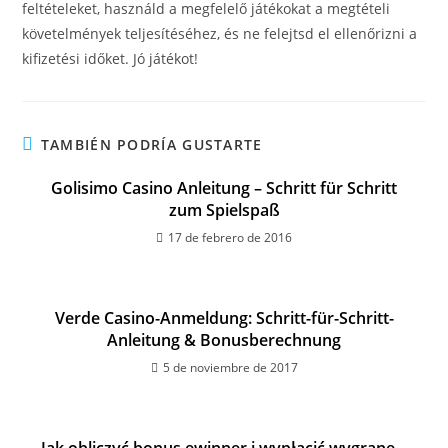
feltételeket, használd a megfelelő játékokat a megtételi
követelmények teljesítéséhez, és ne felejtsd el ellenőrizni a
kifizetési időket. Jó játékot!
TAMBIÉN PODRÍA GUSTARTE
Golisimo Casino Anleitung – Schritt für Schritt
zum Spielspaß
17 de febrero de 2016
Verde Casino-Anmeldung: Schritt-für-Schritt-
Anleitung & Bonusberechnung
5 de noviembre de 2017