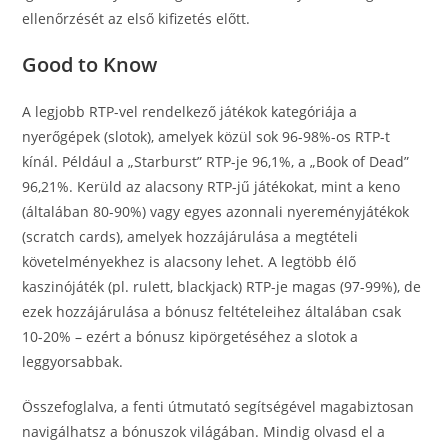
ellenőrzését az első kifizetés előtt.
Good to Know
A legjobb RTP-vel rendelkező játékok kategóriája a
nyerőgépek (slotok), amelyek közül sok 96-98%-os RTP-t
kínál. Például a „Starburst” RTP-je 96,1%, a „Book of Dead”
96,21%. Kerüld az alacsony RTP-jű játékokat, mint a keno
(általában 80-90%) vagy egyes azonnali nyereményjátékok
(scratch cards), amelyek hozzájárulása a megtételi
követelményekhez is alacsony lehet. A legtöbb élő
kaszinójáték (pl. rulett, blackjack) RTP-je magas (97-99%), de
ezek hozzájárulása a bónusz feltételeihez általában csak
10-20% – ezért a bónusz kipörgetéséhez a slotok a
leggyorsabbak.
Összefoglalva, a fenti útmutató segítségével magabiztosan
navigálhatsz a bónuszok világában. Mindig olvasd el a