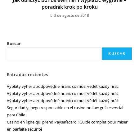
Jak obliczyć bonus ewinner i wypłacić wygrane –
poradnik krok po kroku
3 de agosto de 2018
Buscar
BUSCAR
Entradas recientes
Výplaty výher a zodpovědné hraní: co musí vědět každý hráč
Výplaty výher a zodpovědné hraní: co musí vědět každý hráč
Výplaty výher a zodpovědné hraní: co musí vědět každý hráč
Seguridad y juego responsable en el casino online: guía esencial
para Chile
Casino en ligne qui prend Paysafecard : Guide complet pour miser
en parfaite sécurité