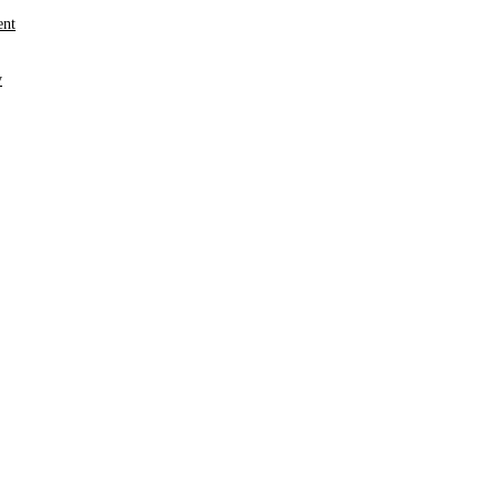
ent
y