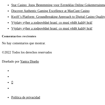
Star Casino: Jouw Bestemming voor Eersteklas Online Gokentertainm
Discover Authentic Gaming Excellence at MaxCunt Casino
Kwiff’s Platform: Groundbreaking Approach to Digital Casino Qualit
Výplaty výher a zodpovědné hraní: co musí vědět každý hráč
Výplaty výher a zodpovědné hraní: co musí vědět každý hráč
Comentarios recientes
No hay comentarios que mostrar.
©2022 Todos los derechos reservados
Diseñado por
Yantra Diseño
Política de privacidad