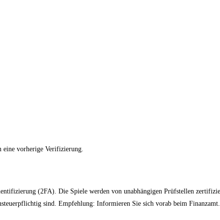
 eine vorherige Verifizierung.
tifizierung (2FA). Die Spiele werden von unabhängigen Prüfstellen zertifizie
steuerpflichtig sind. Empfehlung: Informieren Sie sich vorab beim Finanzamt.