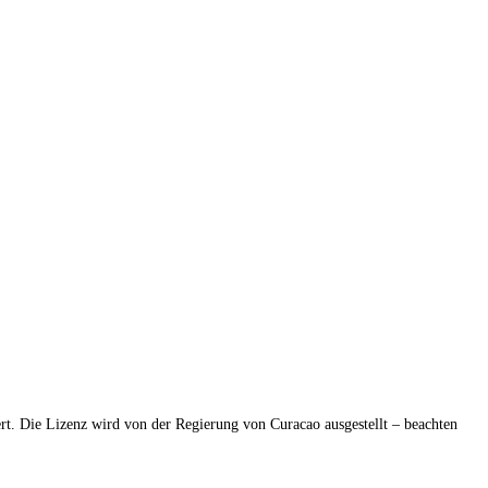
rt. Die Lizenz wird von der Regierung von Curacao ausgestellt – beachten