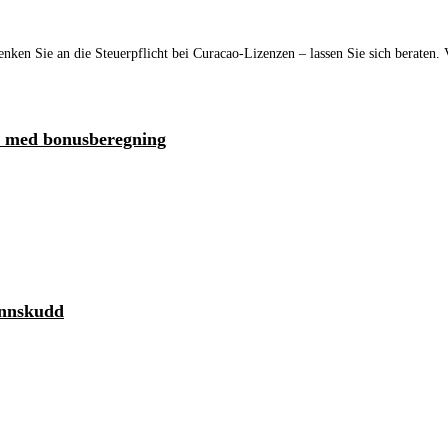
ken Sie an die Steuerpflicht bei Curacao-Lizenzen – lassen Sie sich beraten. 
de med bonusberegning
 innskudd