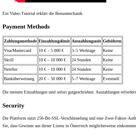
Ein Video-Tutorial erklärt die Bonusmechanik.
Payment Methods
Zahlungsmethode
Einzahlungslimit
Auszahlungszeit
Gebühren
Visa/Mastercard
10 € – 5.000 €
3–5 Werktage
Keine
Skrill
10 € – 10.000 €
24 Stunden
Keine
Neteller
10 € – 10.000 €
24 Stunden
Keine
Banküberweisung
20 € – 50.000 €
5–7 Werktage
Eventuell
Die meisten Einzahlungen sind sofort gutgeschrieben. Auszahlungen erfordern
Security
Die Plattform nutzt 256-Bit-SSL-Verschlüsselung und eine Zwei-Faktor-Authen
Sie, dass Gewinne aus dieser Lizenz in Österreich möglicherweise einkommen