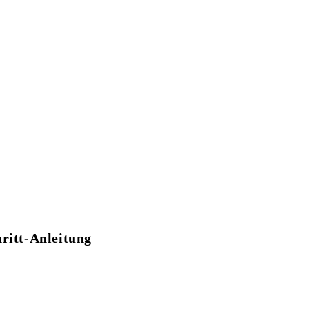
ritt-Anleitung