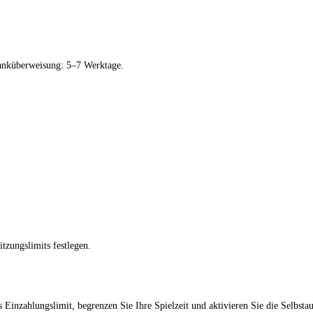
Banküberweisung: 5–7 Werktage.
tzungslimits festlegen.
 Einzahlungslimit, begrenzen Sie Ihre Spielzeit und aktivieren Sie die Selbstau