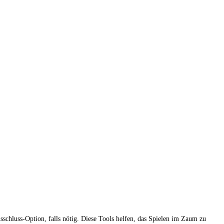
sschluss-Option, falls nötig. Diese Tools helfen, das Spielen im Zaum zu