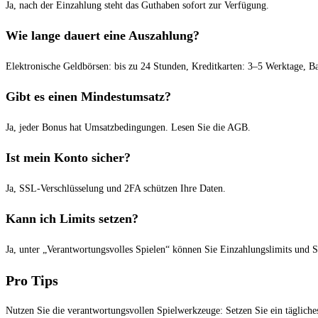
Ja, nach der Einzahlung steht das Guthaben sofort zur Verfügung.
Wie lange dauert eine Auszahlung?
Elektronische Geldbörsen: bis zu 24 Stunden, Kreditkarten: 3–5 Werktage, 
Gibt es einen Mindestumsatz?
Ja, jeder Bonus hat Umsatzbedingungen. Lesen Sie die AGB.
Ist mein Konto sicher?
Ja, SSL-Verschlüsselung und 2FA schützen Ihre Daten.
Kann ich Limits setzen?
Ja, unter „Verantwortungsvolles Spielen“ können Sie Einzahlungslimits und Si
Pro Tips
Nutzen Sie die verantwortungsvollen Spielwerkzeuge: Setzen Sie ein tägliches